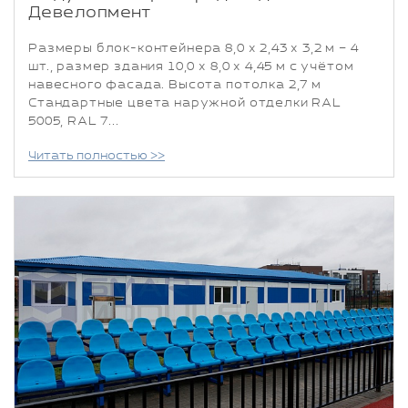
Девелопмент
Размеры блок-контейнера 8,0 х 2,43 х 3,2 м – 4
шт., размер здания 10,0 х 8,0 х 4,45 м с учётом
навесного фасада. Высота потолка 2,7 м
Стандартные цвета наружной отделки RAL
5005, RAL 7...
Читать полностью >>