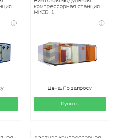
я
Винтовая модульная
нция
компрессорная станция
МКСВ-1
су
Цена: По запросу
Купить
одная
Азотная компрессорная