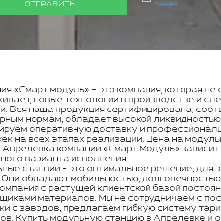
данных
ОТПРАВИТЬ
ия «Смарт модуль» – это компания, которая не 
ивает, новые технологии в производстве и с
и. Вся наша продукция сертифицирована, соот
рным нормам, обладает высокой ликвидностью
ируем оперативную доставку и профессиональн
ек на всех этапах реализации. Цена на модуль
 Апрелевка компании «Смарт Модуль» зависит 
ного варианта исполнения.
ные станции - это оптимальное решение, для 
. Они обладают мобильностью, долговечностью,
омпания с растущей клиентской базой постоян
щиками материалов. Мы не сотрудничаем с по
ки с заводов, предлагаем гибкую систему тар
ов. Купить модульную станцию в Апрелевке и 