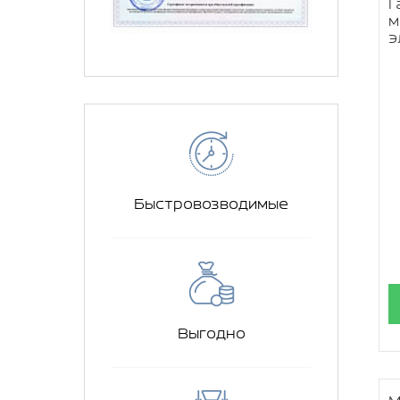
Г
м
э
Быстровозводимые
Выгодно