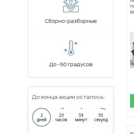
М
п
в
Сборно-разборные
До -50 градусов
До конца акции осталось:
2
23
59
54
дней
часов
минут
секунд
К