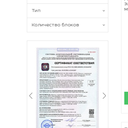
э
м
Тип
Количество блоков