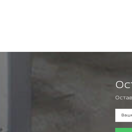
Ос
Остав