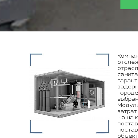
Компан
отслеж
отрасл
санита
гарант
задерж
городе
выбран
Модуль
затрат
Наша к
постав
постав
объект