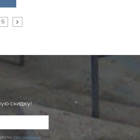
5
ую скидку!
работку
персональных