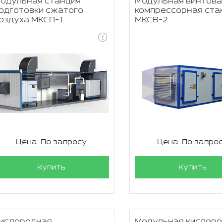
одульная станция
Модульная винтова
одготовки сжатого
компрессорная ста
оздуха МКСП-1
МКСВ-2
Цена: По запросу
Цена: По запро
Купить
Купить
ислородная
Модульная кислор