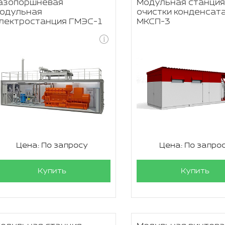
азопоршневая
Модульная станци
одульная
очистки конденсат
лектростанция ГМЭС-1
МКСП-3
Цена: По запросу
Цена: По запро
Купить
Купить