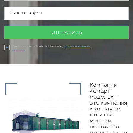
ОТПРАВИТЬ
Даю согласие на обработку
персональных
данных
Компания
«Смарт
модуль» –
это компания,
которая не
стоит на
месте и
постоянно
отслеживает,