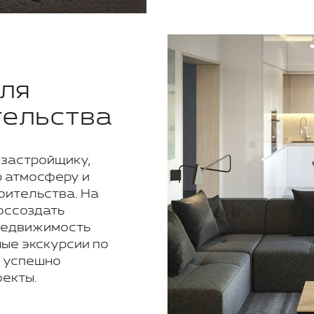
ля
тельства
 застройщику,
 атмосферу и
оительства. На
оссоздать
 недвижимость
ые экскурсии по
 успешно
екты.