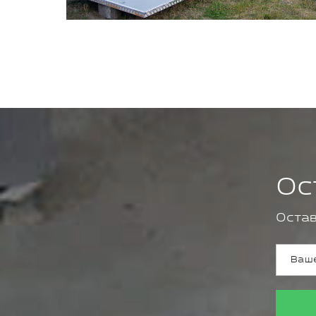
Ос
Остав