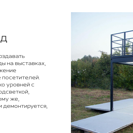
нд
оздавать
ы на выставках,
ужение
 посетителей.
ко уровней с
одсветкой,
ому же,
и демонтируется,