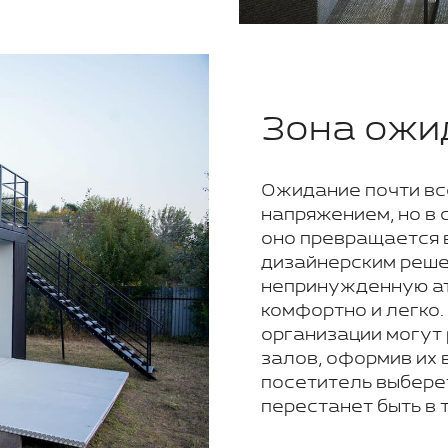
Зона ожи
Ожидание почти вс
напряжением, но в
оно превращается 
дизайнерским реше
непринужденную ат
комфортно и легко
организации могут
залов, оформив их 
посетитель выбере
перестанет быть в т