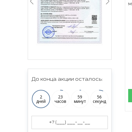
м
До конца акции осталось:
2
23
59
55
дней
часов
минут
секунд