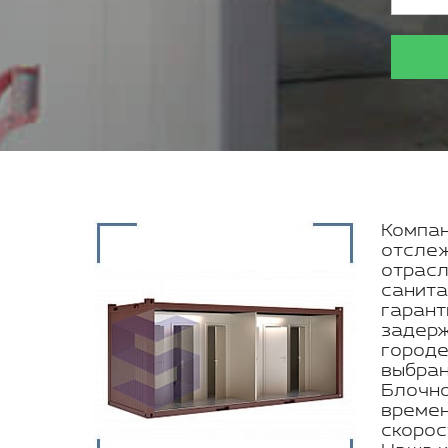
Компан
отслеж
отрасл
санита
гарант
задерж
городе
выбран
Блочно
времен
скорос