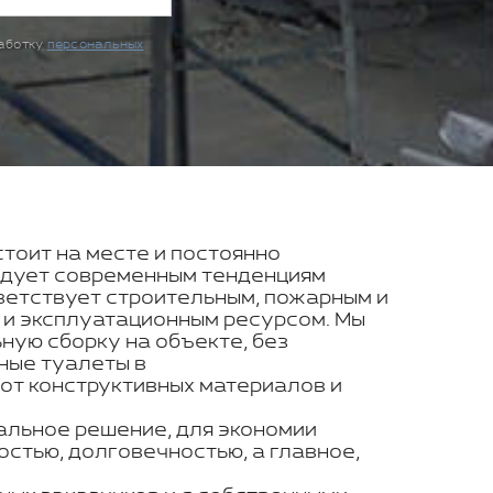
работку
персональных
стоит на месте и постоянно
ледует современным тенденциям
ветствует строительным, пожарным и
 и эксплуатационным ресурсом. Мы
ую сборку на объекте, без
ные туалеты в
от конструктивных материалов и
альное решение, для экономии
стью, долговечностью, а главное,