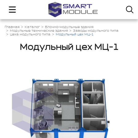
Главная
Каталог
Блочно-модульные здания
Модульные технические здания
Заводы модульного типа
Цеха модульного типа
Модульный цех МЦ-1
Модульный цех МЦ-1