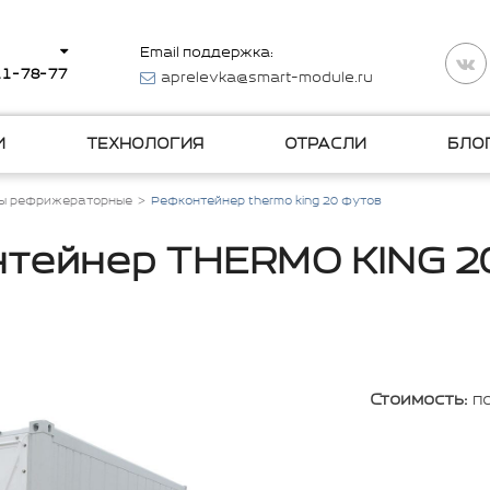
Email поддержка:
511-78-77
aprelevka@smart-module.ru
И
ТЕХНОЛОГИЯ
ОТРАСЛИ
БЛО
ы рефрижераторные
Рефконтейнер thermo king 20 футов
тейнер THERMO KING 2
Стоимость:
п