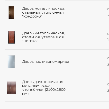
Дверь металлическая,
С
стальная, утеплённая
2
"Кондор-3"
Дверь металлическая,
С
стальная, утеплённая
1
"Логика"
С
Дверь противопожарная
2
Дверь двустворчатая
С
металлическая,
утеплённая (2100х1800
2
мм)