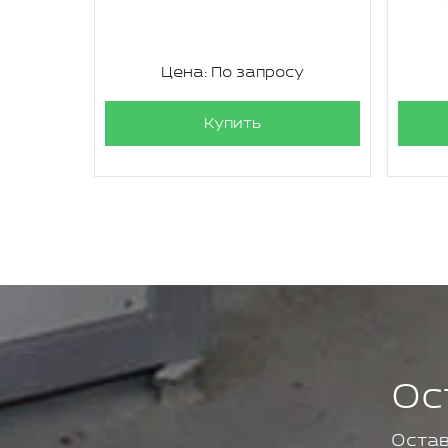
су
Цена: По запросу
Купить
Ос
Остав