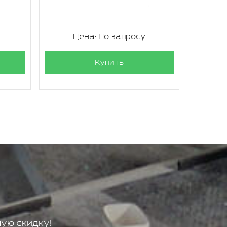
Цена: По запросу
Ц
Купить
ую скидку!