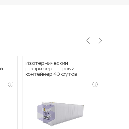
Изотермический
Изотер
й
рефрижераторный
рефри
контейнер 40 футов
контей