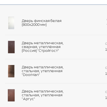
Дверь финская белая
(800х2000 мм)
Дверь металлическая,
С
сварная, утеплённая
1
(Россия) "Стройгост"
Дверь металлическая,
С
стальная, утепленная
1
"DoorHan"
Дверь металлическая,
С
стальная, утепленная
1
"Аргус"