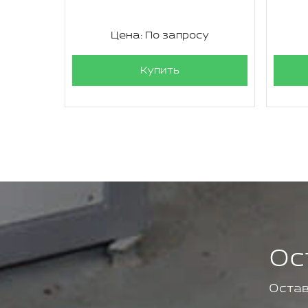
су
Цена: По запросу
Купить
Ос
Остав