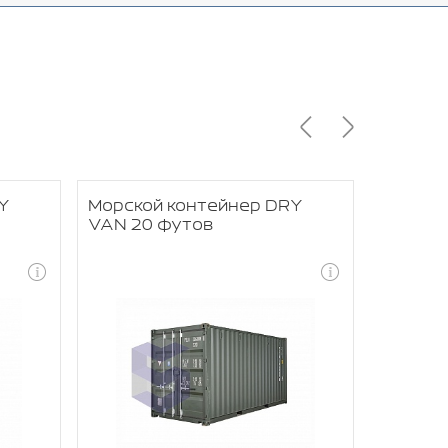
Y
Морской контейнер DRY
Морско
VAN 20 футов
RACK 4