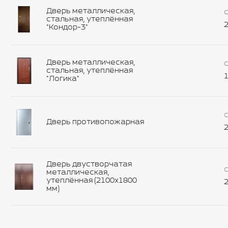
Дверь металлическая,
С
стальная, утеплённая
2
"Кондор-3"
Дверь металлическая,
С
стальная, утеплённая
1
"Логика"
С
Дверь противопожарная
2
Дверь двустворчатая
С
металлическая,
утеплённая (2100х1800
2
мм)