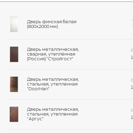
Дверь финская белая
(800х2000 мм)
Дверь металлическая,
С
сварная, утеплённая
1
(Россия) "Стройгост"
Дверь металлическая,
С
стальная, утепленная
1
"DoorHan"
Дверь металлическая,
С
стальная, утепленная
1
"Аргус"