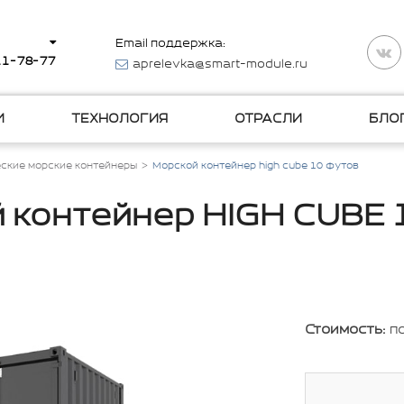
Email поддержка:
511-78-77
aprelevka@smart-module.ru
И
ТЕХНОЛОГИЯ
ОТРАСЛИ
БЛО
ские морские контейнеры
Морской контейнер high cube 10 футов
 контейнер HIGH CUBE 
Стоимость:
п