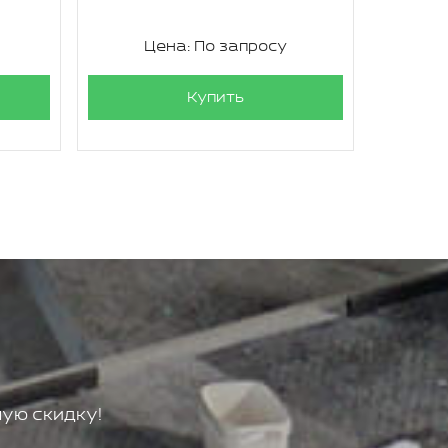
Цена: По запросу
Ц
Купить
ую скидку!