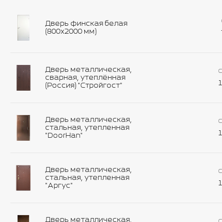
Дверь финская белая
(800х2000 мм)
Дверь металлическая,
С
сварная, утеплённая
1
(Россия) "Стройгост"
Дверь металлическая,
С
стальная, утепленная
1
"DoorHan"
Дверь металлическая,
С
стальная, утепленная
1
"Аргус"
Дверь металлическая,
С