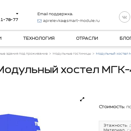
Email поддержка:
511-78-77
aprelevka@smart-module.ru
И
ТЕХНОЛОГИЯ
ОТРАСЛИ
БЛО
ые здания под проживание
Модульные гостиницы
Модульный хостел 
Модульный хостел МГК-
Стоимость:
п
Этажность:
Материал:
С