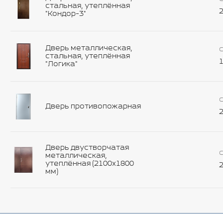
стальная, утеплённая
2
"Кондор-3"
Дверь металлическая,
С
стальная, утеплённая
1
"Логика"
С
Дверь противопожарная
2
Дверь двустворчатая
С
металлическая,
утеплённая (2100х1800
2
мм)