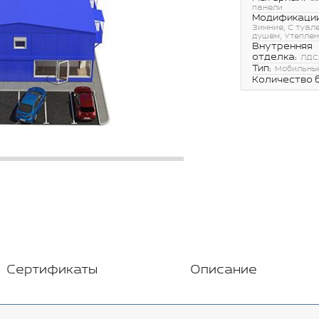
панели
Модификации
Зимние, С туал
душем, Утепле
Внутренняя
отделка:
ЛДС
Тип:
Мобильны
Количество 
Сертификаты
Описание