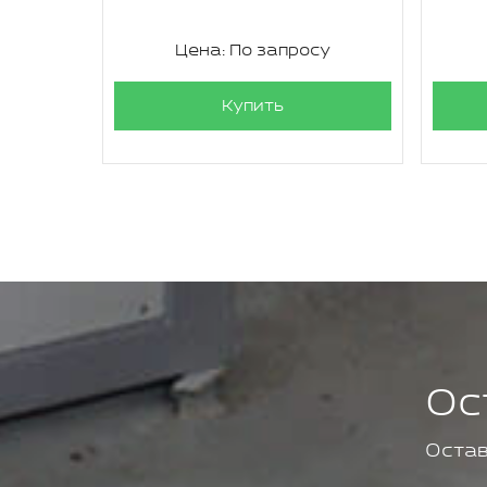
су
Цена: По запросу
Купить
Ос
Остав