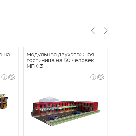
а на
Модульная двухэтажная
Модуль
гостиница на 50 человек
на 10 
МГК-3