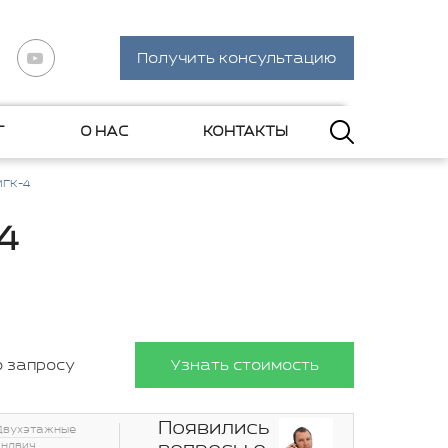
Получить консультацию
Г
О НАС
КОНТАКТЫ
МГК-4
4
о запросу
Узнать стоимость
Появились
Двухэтажные
эндвич