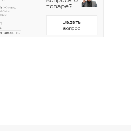
вопросы о
товаре?
:
Жилые,
етом и
нные
Задать
П
вопрос
е
блоков:
16