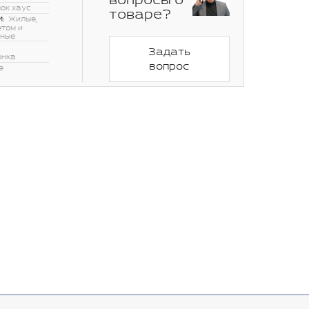
вопросы о
ок хаус
товаре?
:
Жилые,
етом и
нные
Задать
онка
вопрос
е