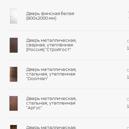
Дверь финская белая
(800х2000 мм)
Дверь металлическая,
С
сварная, утеплённая
1
(Россия) "Стройгост"
Дверь металлическая,
С
стальная, утепленная
1
"DoorHan"
Дверь металлическая,
С
стальная, утепленная
1
"Аргус"
Дверь металлическая,
С