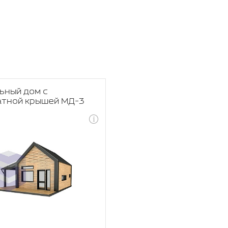
ьный дом с
атной крышей МД-3