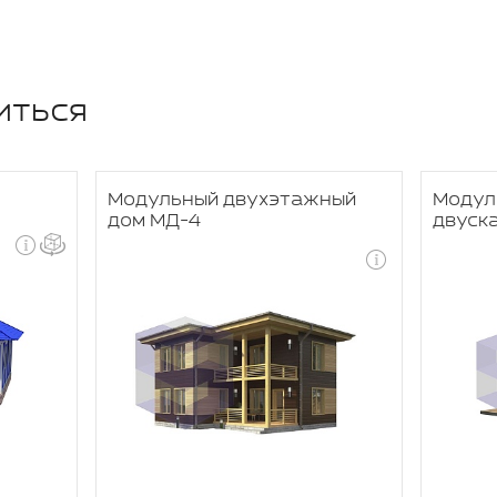
иться
Модульный двухэтажный
Модул
дом МД-4
двуск