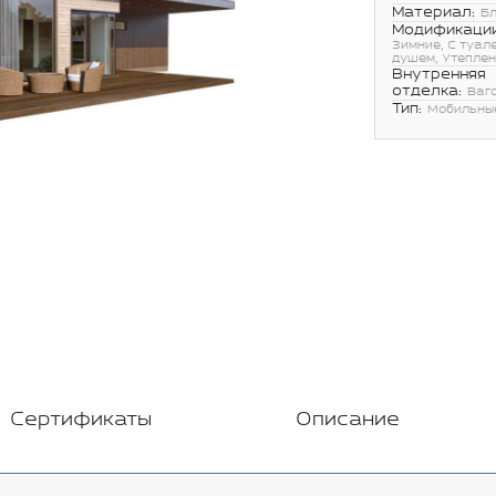
Материал:
Бл
Модификации
Зимние, С туал
душем, Утепле
Внутренняя
отделка:
Ваг
Тип:
Мобильны
Сертификаты
Описание