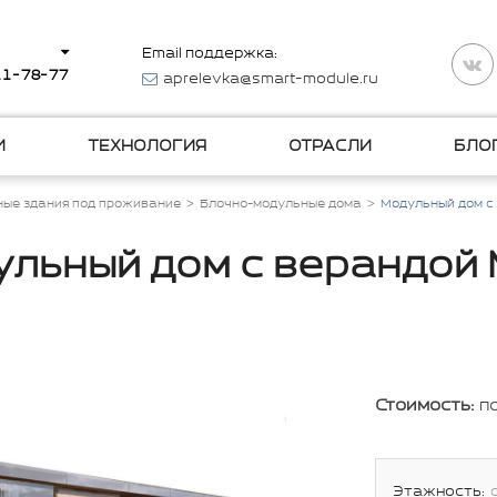
Email поддержка:
511-78-77
aprelevka@smart-module.ru
И
ТЕХНОЛОГИЯ
ОТРАСЛИ
БЛО
ые здания под проживание
Блочно-модульные дома
Модульный дом с
льный дом с верандой
Стоимость:
п
Этажность: