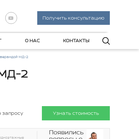
Получить консультацию
Г
О НАС
КОНТАКТЫ
 верандой МД-2
 МД-2
о запросу
Узнать стоимость
Появились
Одноэтажные