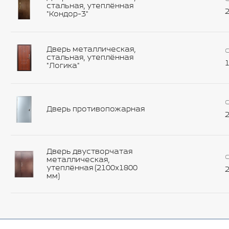
стальная, утеплённая
2
"Кондор-3"
Дверь металлическая,
С
стальная, утеплённая
1
"Логика"
С
Дверь противопожарная
2
Дверь двустворчатая
С
металлическая,
утеплённая (2100х1800
2
мм)